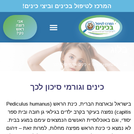
לתוכן
המרכז לטיפול בכינים וביצי כינים!
אני
רוצה
ראש
נקי!
בלוג
>
Uncategorized
>
כינים וגורמי סיכון לכך
כינים וגורמי סיכון לכך
בישראל ובארצות הברית, כינת הראש (Pediculus humanus
capitis) נפוצה בעיקר בקרב ילדים בגילאי גן חובה ובית ספר
יסודי, וגם באוכלוסיית האנשים הנמצאים עימם במגע בבית.
לא נמצא כי כינת הראש מפיצה מחלות, למרות זאת – זיהום